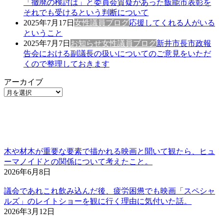
「撤廃の検討は」と委員会質疑があった飯能市表彰を
それでも受けるという判断について
2025年7月17日
女性議員ブログ
応援してくれる人がいる
ということ
2025年7月7日
お知らせ
女性議員ブログ
新井市長市政報
告会における副議長の扱いについてのご意見をいただ
くので整理しておきます
アーカイブ
木や材木が重要な要素で描かれる映画と聞いて観たら、ヒュ
ーマノイドとの関係について考えたこと。
2026年6月8日
議会であれこれ飲み込んだ後、疲労困憊でも映画「スペシャ
ルズ」のレイトショーを観に行く理由に気付いた話。
2026年3月12日