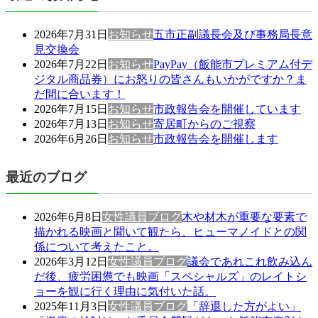
2026年7月31日
お知らせ
五市正副議長会及び事務局長意
見交換会
2026年7月22日
お知らせ
PayPay（飯能市プレミアム付デ
ジタル商品券）にお怒りの皆さんもいかがですか？ま
だ間に合います！
2026年7月15日
お知らせ
市政報告会を開催しています
2026年7月13日
お知らせ
寄居町からのご視察
2026年6月26日
お知らせ
市政報告会を開催します
最近のブログ
2026年6月8日
女性議員ブログ
木や材木が重要な要素で
描かれる映画と聞いて観たら、ヒューマノイドとの関
係について考えたこと。
2026年3月12日
女性議員ブログ
議会であれこれ飲み込ん
だ後、疲労困憊でも映画「スペシャルズ」のレイトシ
ョーを観に行く理由に気付いた話。
2025年11月3日
女性議員ブログ
「辞退した方がよい」