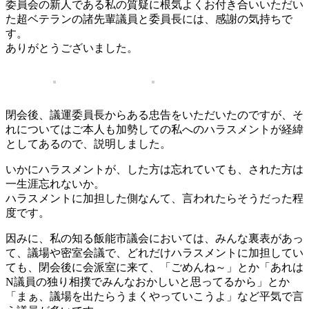
委員会の新人である私の質疑に根気よくお付き合いいただい
た超ベテランの諸先輩議員と委員長には、感謝の気持ちで
す。
ありがとうございました。
閉会後、議運委員長からある忠告をいただいたのですが、そ
れについてはご本人も加勢しての私へのハラスメントが経緯
としてあるので、説明しました。
いかにハラスメントが、した方は忘れていても、された方は
一生涯忘れないか。
ハラスメントに加担した側なんて、言われたらそうだった程
度です。
因みに、私の知る飯能市議会においては、みんな裏表があっ
て、議場や密室会議で、どれだけハラスメントに加担してい
ても、閉会後に会派室に来て、「ごめんね～」とか「あれは
N議員の独り相撲でみんなおかしいと思ってるから」とか
「まぁ、議場を出たらうまくやっていこうよ」など平気で言