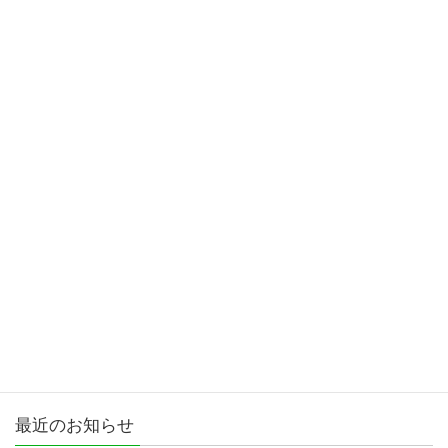
活動報告
次の記事
週末の活動（ポスター展）
2023年3月4日
カテゴリー
お知らせ
女性議員ブログ
市政報告
活動報告
最近のお知らせ