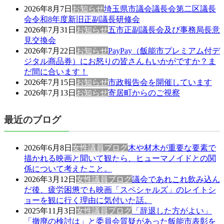
2026年8月7日
お知らせ
埼玉県市議会議長会第二区議長
会令和8年度新旧正副議長研修会
2026年7月31日
お知らせ
五市正副議長会及び事務局長意
見交換会
2026年7月22日
お知らせ
PayPay（飯能市プレミアム付デ
ジタル商品券）にお怒りの皆さんもいかがですか？ま
だ間に合います！
2026年7月15日
お知らせ
市政報告会を開催しています
2026年7月13日
お知らせ
寄居町からのご視察
最近のブログ
2026年6月8日
女性議員ブログ
木や材木が重要な要素で
描かれる映画と聞いて観たら、ヒューマノイドとの関
係について考えたこと。
2026年3月12日
女性議員ブログ
議会であれこれ飲み込ん
だ後、疲労困憊でも映画「スペシャルズ」のレイトシ
ョーを観に行く理由に気付いた話。
2025年11月3日
女性議員ブログ
「辞退した方がよい」
「撤廃の検討は」と委員会質疑があった飯能市表彰を