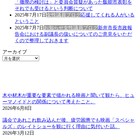
「撤廃の検討は」と委員会質疑があった飯能市表彰を
それでも受けるという判断について
2025年7月17日
女性議員ブログ
応援してくれる人がいる
ということ
2025年7月7日
お知らせ
女性議員ブログ
新井市長市政報
告会における副議長の扱いについてのご意見をいただ
くので整理しておきます
アーカイブ
木や材木が重要な要素で描かれる映画と聞いて観たら、ヒュ
ーマノイドとの関係について考えたこと。
2026年6月8日
議会であれこれ飲み込んだ後、疲労困憊でも映画「スペシャ
ルズ」のレイトショーを観に行く理由に気付いた話。
2026年3月12日