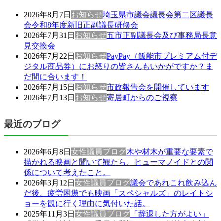
2026年8月7日
お知らせ
埼玉県市議会議長会第二区議長
会令和8年度新旧正副議長研修会
2026年7月31日
お知らせ
五市正副議長会及び事務局長意
見交換会
2026年7月22日
お知らせ
PayPay（飯能市プレミアム付デ
ジタル商品券）にお怒りの皆さんもいかがですか？ま
だ間に合います！
2026年7月15日
お知らせ
市政報告会を開催しています
2026年7月13日
お知らせ
寄居町からのご視察
最近のブログ
2026年6月8日
女性議員ブログ
木や材木が重要な要素で
描かれる映画と聞いて観たら、ヒューマノイドとの関
係について考えたこと。
2026年3月12日
女性議員ブログ
議会であれこれ飲み込ん
だ後、疲労困憊でも映画「スペシャルズ」のレイトシ
ョーを観に行く理由に気付いた話。
2025年11月3日
女性議員ブログ
「辞退した方がよい」