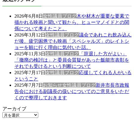
2026年6月8日
女性議員ブログ
木や材木が重要な要素で
描かれる映画と聞いて観たら、ヒューマノイドとの関
係について考えたこと。
2026年3月12日
女性議員ブログ
議会であれこれ飲み込ん
だ後、疲労困憊でも映画「スペシャルズ」のレイトシ
ョーを観に行く理由に気付いた話。
2025年11月3日
女性議員ブログ
「辞退した方がよい」
「撤廃の検討は」と委員会質疑があった飯能市表彰を
それでも受けるという判断について
2025年7月17日
女性議員ブログ
応援してくれる人がいる
ということ
2025年7月7日
お知らせ
女性議員ブログ
新井市長市政報
告会における副議長の扱いについてのご意見をいただ
くので整理しておきます
アーカイブ