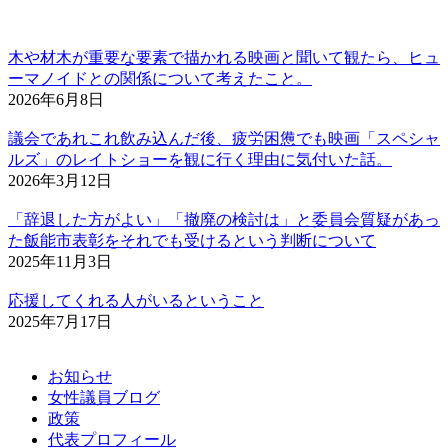
木や材木が重要な要素で描かれる映画と聞いて観たら、ヒュ
ーマノイドとの関係について考えたこと。
2026年6月8日
議会であれこれ飲み込んだ後、疲労困憊でも映画「スペシャ
ルズ」のレイトショーを観に行く理由に気付いた話。
2026年3月12日
「辞退した方がよい」「撤廃の検討は」と委員会質疑があっ
た飯能市表彰をそれでも受けるという判断について
2025年11月3日
応援してくれる人がいるということ
2025年7月17日
お知らせ
女性議員ブログ
政策
代表プロフィール