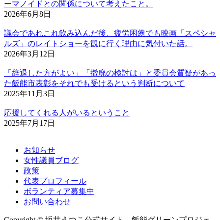
ーマノイドとの関係について考えたこと。
2026年6月8日
議会であれこれ飲み込んだ後、疲労困憊でも映画「スペシャ
ルズ」のレイトショーを観に行く理由に気付いた話。
2026年3月12日
「辞退した方がよい」「撤廃の検討は」と委員会質疑があっ
た飯能市表彰をそれでも受けるという判断について
2025年11月3日
応援してくれる人がいるということ
2025年7月17日
お知らせ
女性議員ブログ
政策
代表プロフィール
ボランティア募集中
お問い合わせ
Copyright © 坂井えつこ公式サイト 飯能グリーンプロジェ