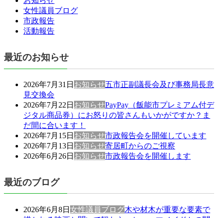
お知らせ
女性議員ブログ
市政報告
活動報告
最近のお知らせ
2026年7月31日
お知らせ
五市正副議長会及び事務局長意
見交換会
2026年7月22日
お知らせ
PayPay（飯能市プレミアム付デ
ジタル商品券）にお怒りの皆さんもいかがですか？ま
だ間に合います！
2026年7月15日
お知らせ
市政報告会を開催しています
2026年7月13日
お知らせ
寄居町からのご視察
2026年6月26日
お知らせ
市政報告会を開催します
最近のブログ
2026年6月8日
女性議員ブログ
木や材木が重要な要素で