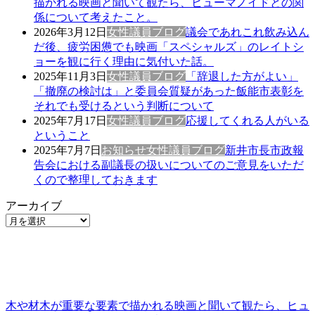
描かれる映画と聞いて観たら、ヒューマノイドとの関
係について考えたこと。
2026年3月12日
女性議員ブログ
議会であれこれ飲み込ん
だ後、疲労困憊でも映画「スペシャルズ」のレイトシ
ョーを観に行く理由に気付いた話。
2025年11月3日
女性議員ブログ
「辞退した方がよい」
「撤廃の検討は」と委員会質疑があった飯能市表彰を
それでも受けるという判断について
2025年7月17日
女性議員ブログ
応援してくれる人がいる
ということ
2025年7月7日
お知らせ
女性議員ブログ
新井市長市政報
告会における副議長の扱いについてのご意見をいただ
くので整理しておきます
アーカイブ
木や材木が重要な要素で描かれる映画と聞いて観たら、ヒュ