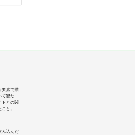
な要素で描
いて観た
イドとの関
たこと。
飲み込んだ