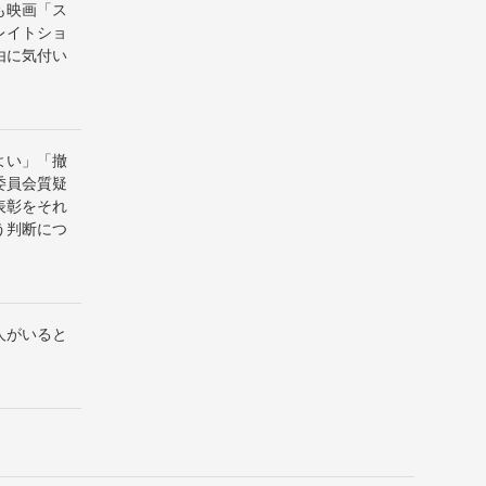
も映画「ス
レイトショ
由に気付い
よい」「撤
委員会質疑
表彰をそれ
う判断につ
人がいると