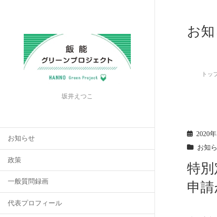
お知
トッ
坂井えつこ
2020
お知らせ
お知
政策
特別
一般質問録画
申請
代表プロフィール