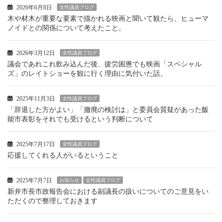
2026年6月8日
女性議員ブログ
木や材木が重要な要素で描かれる映画と聞いて観たら、ヒューマ
ノイドとの関係について考えたこと。
2026年3月12日
女性議員ブログ
議会であれこれ飲み込んだ後、疲労困憊でも映画「スペシャル
ズ」のレイトショーを観に行く理由に気付いた話。
2025年11月3日
女性議員ブログ
「辞退した方がよい」「撤廃の検討は」と委員会質疑があった飯
能市表彰をそれでも受けるという判断について
2025年7月17日
女性議員ブログ
応援してくれる人がいるということ
2025年7月7日
お知らせ
女性議員ブログ
新井市長市政報告会における副議長の扱いについてのご意見をい
ただくので整理しておきます