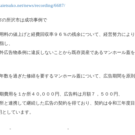
akaietsuko.net/news/recording/6687/
市の所沢市は成功事例で
用料の値上げと経費回収率９６％の残余について、経営努力によ
指し、
外広告物条例に違反しないことから既存資産であるマンホール蓋
年数を過ぎた修繕を要するマンホール蓋について、広告期間を原
期費用を１か所４０,０００円、広告料は月額７，５００円、
所と連携して継続した広告の契約を得ており、契約は令和三年度目
万円としています。