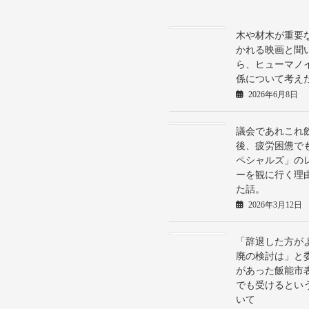
木や材木が重要
かれる映画と聞
ら、ヒューマノ
係について考え
2026年6月8日
議会であれこれ
後、疲労困憊で
ペシャルズ」の
ーを観に行く理
た話。
2026年3月12日
「辞退した方が
廃の検討は」と
があった飯能市
でも受けるとい
いて