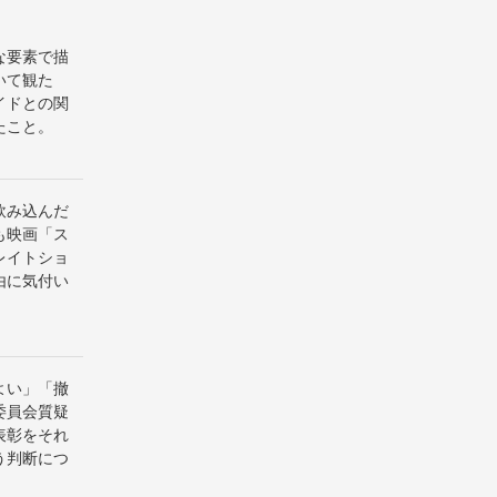
な要素で描
いて観た
イドとの関
たこと。
飲み込んだ
も映画「ス
レイトショ
由に気付い
よい」「撤
委員会質疑
表彰をそれ
う判断につ