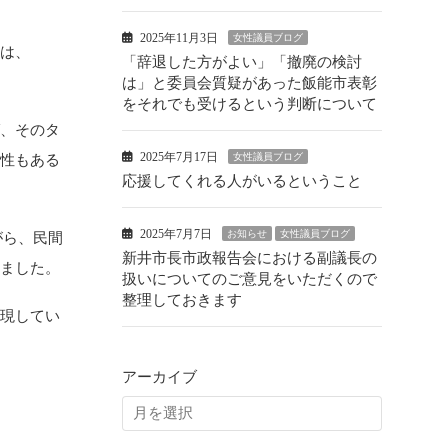
2025年11月3日
女性議員ブログ
らは、
「辞退した方がよい」「撤廃の検討
は」と委員会質疑があった飯能市表彰
をそれでも受けるという判断について
ば、そのタ
2025年7月17日
女性議員ブログ
能性もある
応援してくれる人がいるということ
2025年7月7日
お知らせ
女性議員ブログ
がら、民間
新井市長市政報告会における副議長の
いました。
扱いについてのご意見をいただくので
整理しておきます
実現してい
アーカイブ