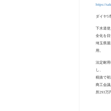
https://s
ダイヤ5
下水道使
全化を目
埼玉県屋
用。
法定耐用
し、
税抜で初
商工会議
所293