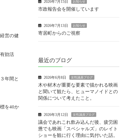
2026年7月15日
お知らせ
市政報告会を開催しています
2026年7月13日
お知らせ
寄居町からのご視察
り経営の健
を有効活
最近のブログ
2026年6月8日
女性議員ブログ
則３年間と
木や材木が重要な要素で描かれる映画
と聞いて観たら、ヒューマノイドとの
関係について考えたこと。
標を40か
2026年3月12日
女性議員ブログ
議会であれこれ飲み込んだ後、疲労困
憊でも映画「スペシャルズ」のレイト
ショーを観に行く理由に気付いた話。