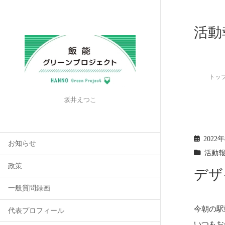
活動
トッ
坂井えつこ
2022
お知らせ
活動
政策
デザ
一般質問録画
今朝の駅
代表プロフィール
いつもお