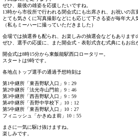
ぜひ、最後の雄姿を応援したいですね。
13時から市役所で行われる閉会式にも出席され、お祝いの言
とても気さくに写真撮影などにも応じて下さる姿が毎年大人
（私もミーハーに撮っていただきました）
会場では抽選券も配られ、お楽しみの抽選会などもあります
ぜひ、選手の応援に、また開会式・表彰式含む式典にもお出
開会式は8時15分から東飯能駅西口ロータリー。
スタートは9時です。
各地点トップ選手の通過予想時刻は
第1中継所「東吾野駅入口」9：29
第2中継所「法光寺山門前」9：46
第3中継所「西吾野駅入口」9：59
第4中継所「吾野中学校下」10：12
第5中継所「東吾野駅入口」10：27
フィニッシュ「かきぬま前」10：55
まさに一気に駆け抜けますね。
楽しみです。