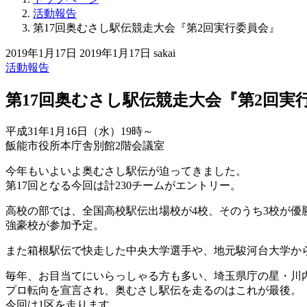
活動報告
第17回奥むさし駅伝競走大会『第2回実行委員会』
2019年1月17日
2019年1月17日
sakai
活動報告
第17回奥むさし駅伝競走大会『第2回実
平成31年1月16日（水）19時～
飯能市役所本庁舎別館2階会議室
今年もいよいよ奥むさし駅伝が迫ってきました。
第17回となる今回は計230チームがエントリー。
高校の部では、全国高校駅伝出場校が4校、そのうち3校が優
強豪校が参加予定。
また箱根駅伝で快走した中央大学選手や、地元駿河台大学か
毎年、お目当てにいらっしゃる方も多い、埼玉県庁の星・川
プロ転向を宣言され、奥むさし駅伝を走るのはこれが最後。
今回は1区を走ります。