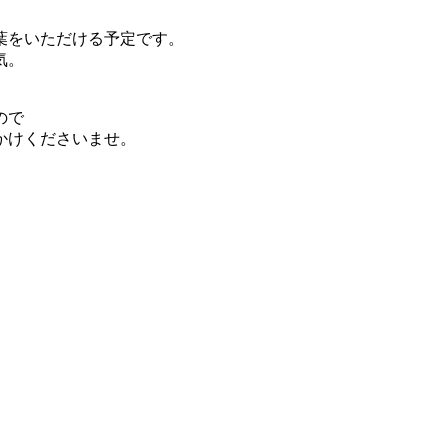
葉をいただける予定です。
気。
ので
かけくださいませ。