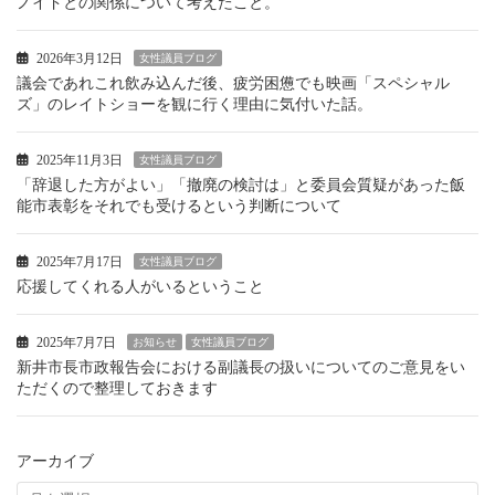
ノイドとの関係について考えたこと。
2026年3月12日
女性議員ブログ
議会であれこれ飲み込んだ後、疲労困憊でも映画「スペシャル
ズ」のレイトショーを観に行く理由に気付いた話。
2025年11月3日
女性議員ブログ
「辞退した方がよい」「撤廃の検討は」と委員会質疑があった飯
能市表彰をそれでも受けるという判断について
2025年7月17日
女性議員ブログ
応援してくれる人がいるということ
2025年7月7日
お知らせ
女性議員ブログ
新井市長市政報告会における副議長の扱いについてのご意見をい
ただくので整理しておきます
アーカイブ