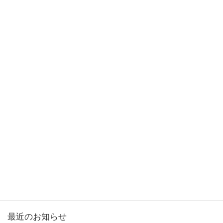
次の記事
人は誰しもよい歯医者を探してい
るのなら
2025年6月3日
カテゴリー
お知らせ
女性議員ブログ
市政報告
活動報告
最近のお知らせ