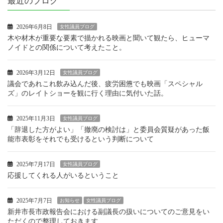
最近のブログ
2026年6月8日
女性議員ブログ
木や材木が重要な要素で描かれる映画と聞いて観たら、ヒューマ
ノイドとの関係について考えたこと。
2026年3月12日
女性議員ブログ
議会であれこれ飲み込んだ後、疲労困憊でも映画「スペシャル
ズ」のレイトショーを観に行く理由に気付いた話。
2025年11月3日
女性議員ブログ
「辞退した方がよい」「撤廃の検討は」と委員会質疑があった飯
能市表彰をそれでも受けるという判断について
2025年7月17日
女性議員ブログ
応援してくれる人がいるということ
2025年7月7日
お知らせ
女性議員ブログ
新井市長市政報告会における副議長の扱いについてのご意見をい
ただくので整理しておきます