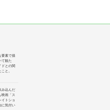
な要素で描
いて観た
イドとの関
たこと。
飲み込んだ
も映画「ス
レイトショ
由に気付い