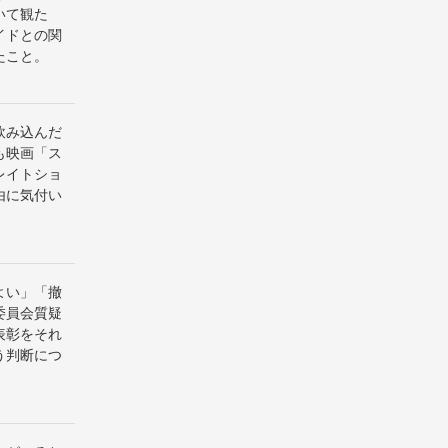
いて観た
イドとの関
たこと。
飲み込んだ
も映画「ス
レイトショ
由に気付い
よい」「撤
委員会質疑
表彰をそれ
う判断につ