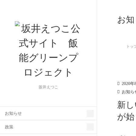
お知
トッ
2020年
坂井えつこ
お知ら
新し
お知らせ
が始
政策