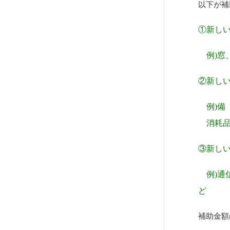
以下が補
①新し
例)窓
②新し
例)備
消耗品
③新し
例)通
ど
補助金額