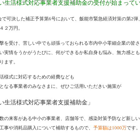
い生活様式対応事業者支援補助金の受付が始まって
会で可決した補正予算第6号において、飯能市緊急経済対策の第2弾
４２万円。
撃を受け、苦しい中でも頑張っておられる市内中小零細企業の皆
い実情をうかがうたびに、何ができるか私自身も悩み、無力感と
ります。
活様式に対応するための経費なども
となる事業者のみなさまに、ぜひご活用いただきい施策が
い生活様式対応事業者支援補助金」
数の来客がある中小の事業者、店舗等で、感染対策予防など新し
工事や消耗品購入について補助するもので、
予算額は1000万
です