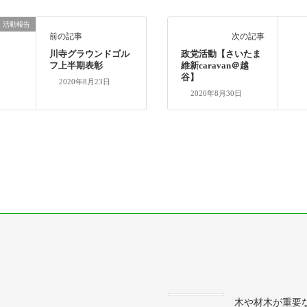
活動報告
前の記事
次の記事
川寺グラウンドゴル
政党活動【さいたま
フ上半期表彰
維新caravan＠越
谷】
2020年8月23日
2020年8月30日
木や材木が重要