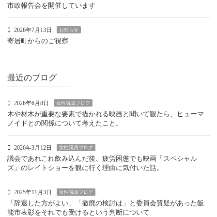
市政報告会を開催しています
2026年7月13日
お知らせ
寄居町からのご視察
最近のブログ
2026年6月8日
女性議員ブログ
木や材木が重要な要素で描かれる映画と聞いて観たら、ヒューマ
ノイドとの関係について考えたこと。
2026年3月12日
女性議員ブログ
議会であれこれ飲み込んだ後、疲労困憊でも映画「スペシャル
ズ」のレイトショーを観に行く理由に気付いた話。
2025年11月3日
女性議員ブログ
「辞退した方がよい」「撤廃の検討は」と委員会質疑があった飯
能市表彰をそれでも受けるという判断について