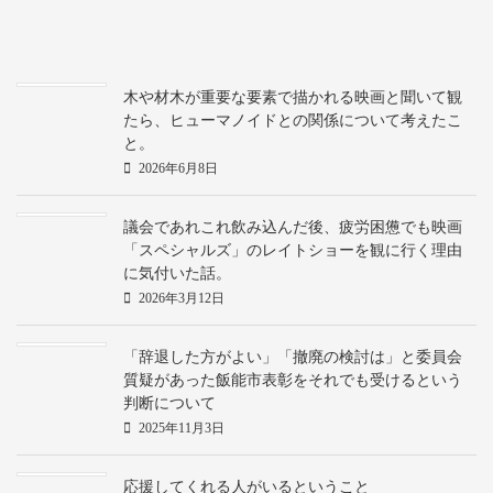
木や材木が重要な要素で描かれる映画と聞いて観
たら、ヒューマノイドとの関係について考えたこ
と。
2026年6月8日
議会であれこれ飲み込んだ後、疲労困憊でも映画
「スペシャルズ」のレイトショーを観に行く理由
に気付いた話。
2026年3月12日
「辞退した方がよい」「撤廃の検討は」と委員会
質疑があった飯能市表彰をそれでも受けるという
判断について
2025年11月3日
応援してくれる人がいるということ